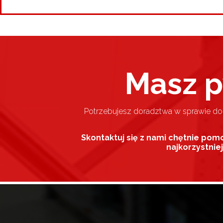
Masz p
Potrzebujesz doradztwa w sprawie d
Skontaktuj się z nami chętnie pom
najkorzystnie