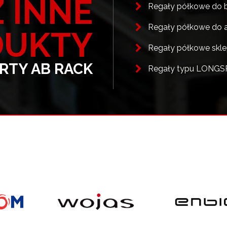
 INNE
Regały półkowe do b
Regały półkowe do 
DUKTY
Regały półkowe skl
ERTY AB RACK
Regały typu LONG