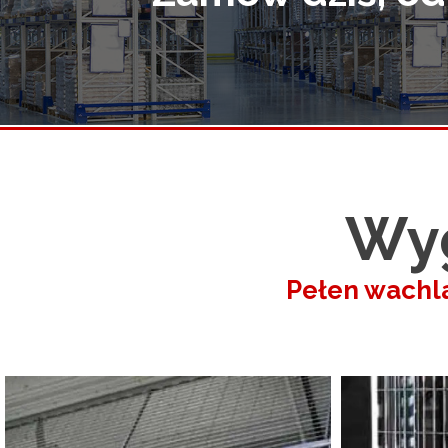
Regały maga
Akcesoria
Regały wars
Regały typ
Wyg
Pełen wachl