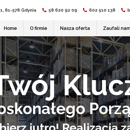
 1, 81-578 Gdynia
58 620 92 09
602 510 138
b
Home
O firmie
Nasza oferta
Zaufali na
kowe
Twój Kluc
owe
owe do biura
oskonałego Porz
owe do archiwum
owe sklepowe
ierz jutro! Realizacja
wizacyjne do urzędów