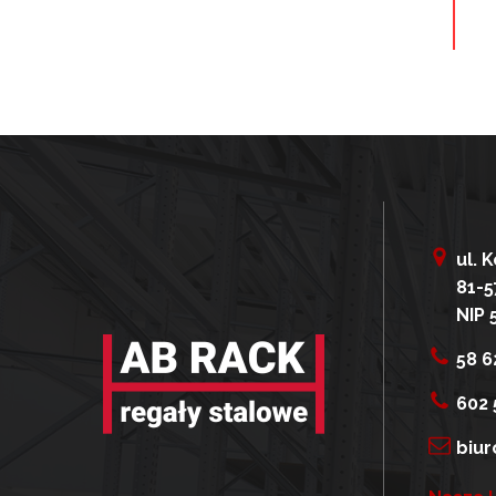
ul. 
81-5
NIP 
58 6
602 
biur