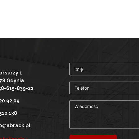
Korsarzy 1
78 Gdynia
58-615-839-22
20 92 09
510 138
o@abrack.pl