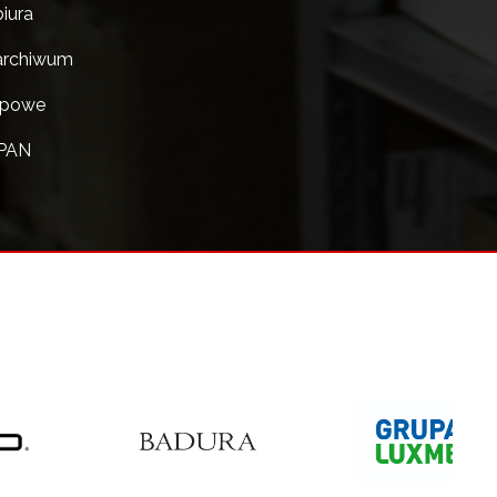
iura
archiwum
epowe
SPAN