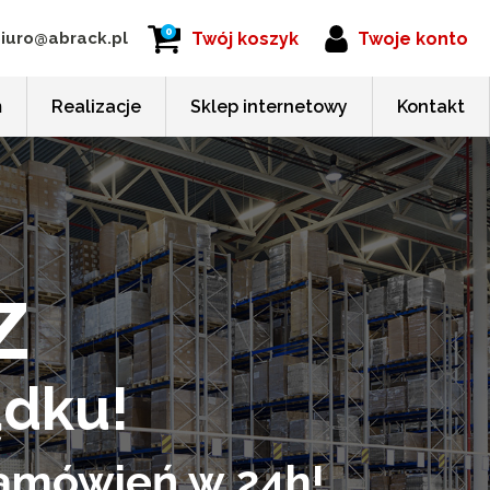
0
iuro@abrack.pl
Twój koszyk
Twoje konto
m
Realizacje
Sklep internetowy
Kontakt
z
ądku!
 zamówień w 24h!