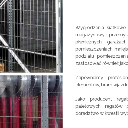
Wygrodzenia siatkowe 
magazynowy i przemysł
piwnicznych, garaża
pomieszczeniach mniejsz
podziału pomieszczeni
zastosować również jako 
Zapewniamy profesjo
elementów, bram wjazdo
Jako producent reg
paletowych, regałów p
doradztwo w kwestii w