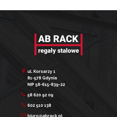
ul. Korsarzy 1
81-578 Gdynia
NIP 58-615-839-22
58 620 92 09
602 510 138
biuro@abrack.pl