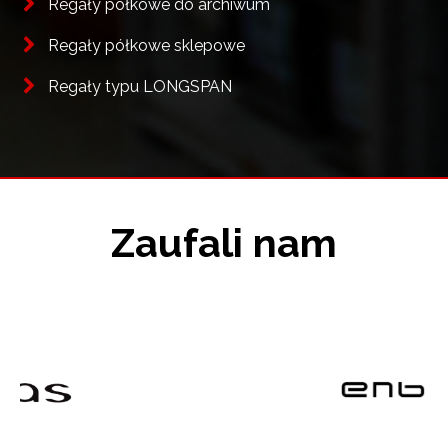
Regały półkowe do archiwum
Regały półkowe sklepowe
Regały typu LONGSPAN
Zaufali nam