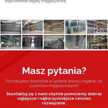
odpowiednie regały magazynowe.
Masz pytania?
Potrzebujesz doradztwa w sprawie doboru regałów lub
systemów magazynowych?
Skontaktuj się z nami chętnie pomożemy dobrać
najlepsze i najkorzystniejsze cenowo
rozwiązanie.