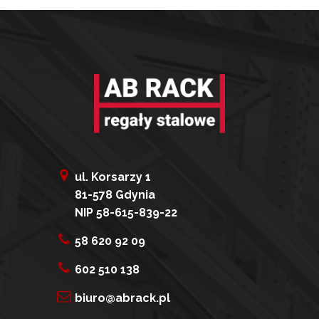
ul. Korsarzy 1
81-578 Gdynia
NIP 58-615-839-22
58 620 92 09
602 510 138
biuro@abrack.pl