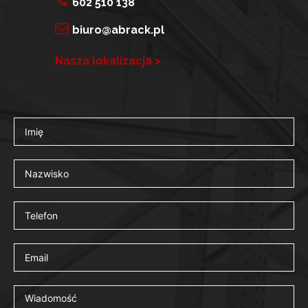
602 510 138
biuro@abrack.pl
Nasza lokalizacja >