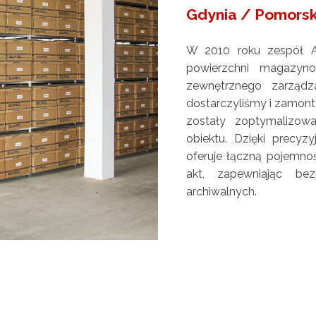
Gdynia / Pomorsk
W 2010 roku zespół A
powierzchni magazyno
zewnętrznego zarządza
dostarczyliśmy i zamont
zostały zoptymalizow
obiektu. Dzięki precyz
oferuje łączną pojemno
akt, zapewniając be
archiwalnych.