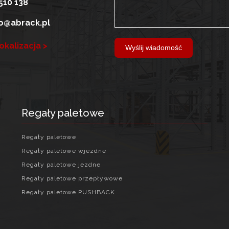
510 138
o@abrack.pl
okalizacja >
Wyślij wiadomość
Regały paletowe
Regały paletowe
Regały paletowe wjezdne
Regały paletowe jezdne
Regały paletowe przepływowe
Regały paletowe PUSHBACK