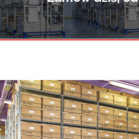
Regały maga
Akcesoria
Regały wars
Regały typ