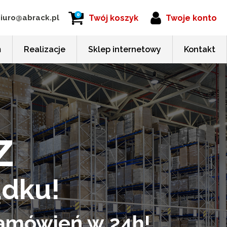
0
iuro@abrack.pl
Twój koszyk
Twoje konto
m
Realizacje
Sklep internetowy
Kontakt
z
ądku!
 zamówień w 24h!