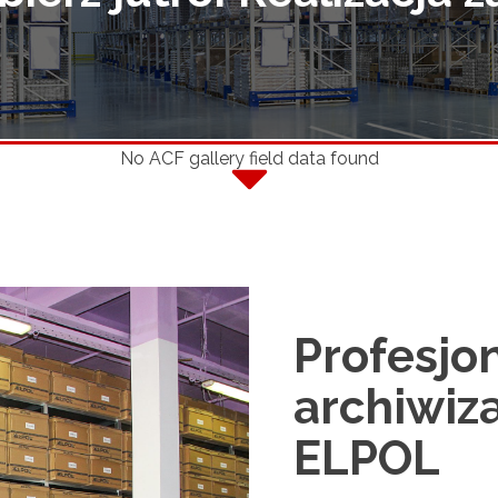
zynowe dla wojska
ztatowe
u LONGSPAN
No ACF gallery field data found
Profesjo
archiwiz
ELPOL