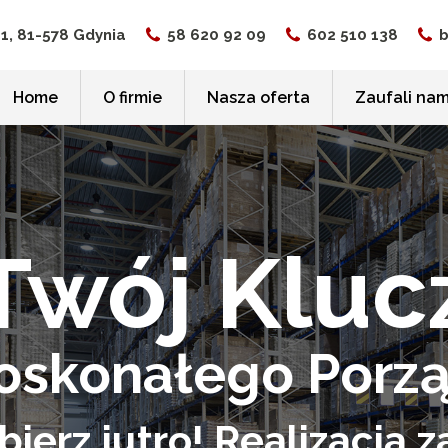
 1, 81-578 Gdynia
58 620 92 09
602 510 138
b
Home
O firmie
Nasza oferta
Zaufali na
kowe
Twój Kluc
owe
owe do biura
oskonałego Porz
owe do archiwum
owe sklepowe
ierz jutro! Realizacja
wizacyjne do urzędów