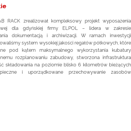
ie
B RACK zrealizował kompleksowy projekt wyposażenia
wej dla gdyńskiej firmy ELPOL – lidera w zakresie
nia dokumentacją i archiwizacji. W ramach inwestycji
owaliśmy system wysokiej jakości regałów półkowych, które
ane pod kątem maksymalnego wykorzystania kubatury
yjnemu rozplanowaniu zabudowy, stworzona infrastruktura
ść składowania na poziomie blisko 6 kilometrów bieżących
zpieczne i uporządkowane przechowywanie zasobów