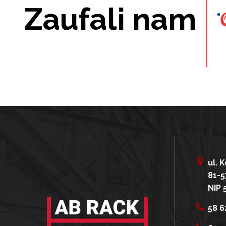
Zaufali nam
ul. 
81-5
NIP 
58 6