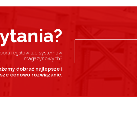
ytania?
oboru regałów lub systemów
magazynowych?
ożemy dobrać najlepsze i
jsze cenowo rozwiązanie.