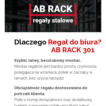
Dlaczego
Regał do biura
?
AB RACK 301
Szybki, łatwy, bezśrubowy montaż.
Montaż regałów jest bardzo prostą czynnością
polegająca na wciśnięciu półek w zaczepy w
ramach, bez użycia narzędzi.
Obciążalność regału dostosowana do
potrzeb klienta.
Półki o różnej obciążalności oraz dodatkowy
system wzmocnień półek umożliwia zakup