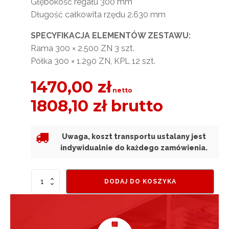
Głębokość regału 300 mm
Długość całkowita rzędu 2.630 mm
SPECYFIKACJA ELEMENTÓW ZESTAWU:
Rama 300 × 2.500 ZN 3 szt.
Półka 300 × 1.290 ZN, KPL 12 szt.
1470,00
zł
netto
1808,10
zł
brutto
Uwaga, koszt transportu ustalany jest
indywidualnie do każdego zamówienia.
ilość
DODAJ DO KOSZYKA
Regał
do
biura
AB
RACK