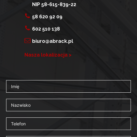
NIP 58-615-839-22
58 620 92 09
602 510 138
biuro@abrack.pl
Nasza lokalizacja >